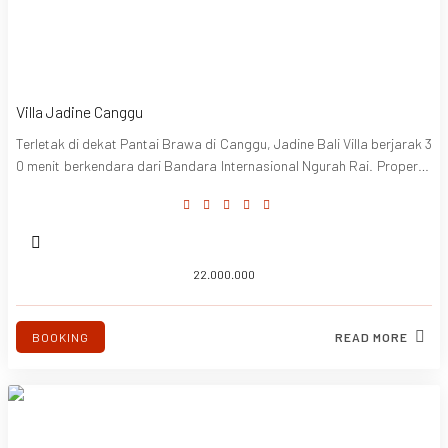
Villa Jadine Canggu
Terletak di dekat Pantai Brawa di Canggu, Jadine Bali Villa berjarak 3
0 menit berkendara dari Bandara Internasional Ngurah Rai. Properti i
ni menawarkan gaya Vintage Etnik Mewah.
22.000.000
BOOKING
READ MORE