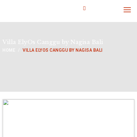
travel & trip
Villa ElyOs Canggu by Nagisa Bali
HOME
VILLA ELYOS CANGGU BY NAGISA BALI