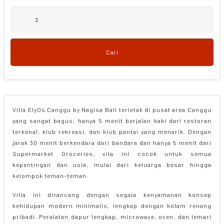
1
2
3
4
5
6
7
JUNE
2025
8
9
10
11
12
13
14
1
2
3
4
5
6
7
15
16
17
18
19
20
21
8
9
10
11
12
13
14
Cari
22
23
24
25
26
27
28
15
16
17
18
19
20
21
29
30
1
2
3
4
5
22
23
24
25
26
27
28
6
7
8
9
10
11
12
29
30
1
2
3
4
5
Clear
Close
6
7
8
9
10
11
12
Villa ElyOs Canggu by Nagisa Bali terletak di pusat area Canggu
yang sangat bagus, hanya 5 menit berjalan kaki dari restoran
Clear
Close
terkenal, klub rekreasi, dan klub pantai yang menarik. Dengan
jarak 30 menit berkendara dari bandara dan hanya 5 menit dari
Supermarket Groceries, vila ini cocok untuk semua
kepentingan dan usia, mulai dari keluarga besar hingga
kelompok teman-teman.
Villa ini dirancang dengan segala kenyamanan konsep
kehidupan modern minimalis, lengkap dengan kolam renang
pribadi. Peralatan dapur lengkap, microwave, oven, dan lemari