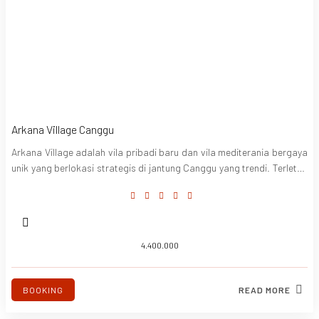
Arkana Village Canggu
Arkana Village adalah vila pribadi baru dan vila mediterania bergaya
unik yang berlokasi strategis di jantung Canggu yang trendi. Terletak
di tengah taman tropis, sungai dan menghadap ke kolam renang, vila
ini hanya berjarak 3 km atau 10 menit berjalan kaki ke Stasiun Canggu
dan restoran premier serta pantai Brawa dan Canggu.
4.400.000
BOOKING
READ MORE