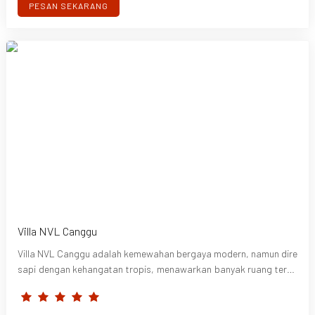
erpintu kaca, dengan banyak cahaya alami di siang hari, cocok un
PESAN SEKARANG
tuk kursi berjemur.
Villa NVL Canggu
Villa NVL Canggu adalah kemewahan bergaya modern, namun dire
sapi dengan kehangatan tropis, menawarkan banyak ruang terbu
ka dan pemandangan tak berujung dari kamar.