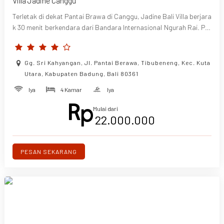
Villa Jadine Canggu
Terletak di dekat Pantai Brawa di Canggu, Jadine Bali Villa berjara
k 30 menit berkendara dari Bandara Internasional Ngurah Rai. Pro
perti ini menawarkan gaya Vintage Etnik Mewah.
Gg. Sri Kahyangan, Jl. Pantai Berawa, Tibubeneng, Kec. Kuta
Utara, Kabupaten Badung, Bali 80361
Iya
4 Kamar
Iya
Mulai dari
22.000.000
PESAN SEKARANG