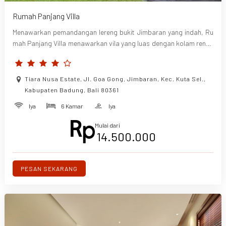
Rumah Panjang Villa
Menawarkan pemandangan lereng bukit Jimbaran yang indah, Ru
mah Panjang Villa menawarkan vila yang luas dengan kolam renan
g pribadi, dapur, dan akses internet gratis. Kenyamanan lainnya te
rmasuk spa, gym, pojok anak-anak, dan teater pribadi. Properti d
apat mengatur berbagai kegiatan seperti pelajaran tari Bali, kelas
Tiara Nusa Estate, Jl. Goa Gong, Jimbaran, Kec. Kuta Sel.,
memasak, dan kompetisi layang-layang.
Kabupaten Badung, Bali 80361
Iya
6 Kamar
Iya
Mulai dari
14.500.000
PESAN SEKARANG