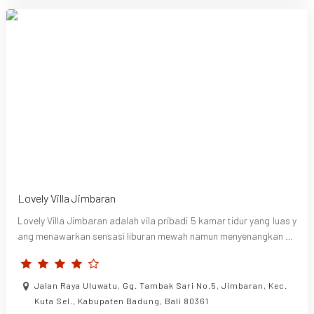
Lovely Villa Jimbaran
Lovely Villa Jimbaran adalah vila pribadi 5 kamar tidur yang luas y
ang menawarkan sensasi liburan mewah namun menyenangkan ba
gi mereka yang membutuhkan pelarian dalam suasana tropis tradi
sional. Semua kamar ditata dengan sempurna dan dirancang den
gan sentuhan hangat gaya tradisional-modern, memperkuat suas
Jalan Raya Uluwatu, Gg. Tambak Sari No.5, Jimbaran, Kec.
ana staycation di Pulau Dewata. Miliki kenangan tak terlupakan de
Kuta Sel., Kabupaten Badung, Bali 80361
ngan memilih Lovely Villa Jimbaran