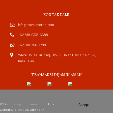
KONTAK KAMI
info@travelandtrip.com
+62 819-9333-5588
+62 819-756-7788
White House Building, Blok 2, Jalan Dewi Sri No. 23,
Kuta - Bali
TRANSAKSI DIJAMIN AMAN
We're using cookies on this
Accept
website, is that OK with you?
copyright © 2026 Travel and Trip. All rights reserved.
Search
Fillter