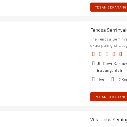
PESAN SEKARANG
Fenosa Seminyak 
The Fenosa Seminyak
okasi paling strat
ngan daerah Seminy
Seminyak, dengan b
Jl. Dewi Sarasw
an kelas dunia, ma
n yang menyenangka
Badung, Bali
Iya
2 Ka
PESAN SEKARANG
Villa Joss Semin