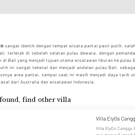
li
sangat identik dengan tempat wisata pantai pasir putih, sala
ali, terletak di sebelah selatan pulau dewata, dengan pemand
 di Bali yang menjadi tujuan utama wisatawan liburan ke pulau B
putih ini sangat tekenal dan menjadi andalan pulau Bali, sebag
susnya area pantai, sampai saat ini masih menjadi daya tarik 
asal dari Australia dan wisatawan Indonesia.
found, find other villa
Villa ElyOs Cang
Villa ElyOs Canggu 
gus, hanya 5 menit b