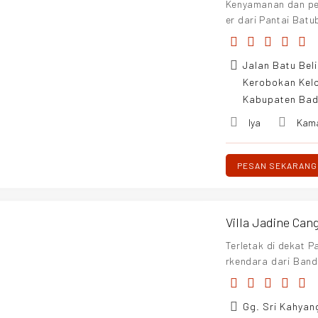
Kenyamanan dan pe
er dari Pantai Bat
menit dari butik, 
u menarik, Villa 
Jalan Batu Bel
kehidupan tropis 
khas Bali.
Kerobokan Kelo
Kabupaten Bad
Iya
Kam
PESAN SEKARANG
Villa Jadine Can
Terletak di dekat P
rkendara dari Band
Vintage Etnik Mewa
Gg. Sri Kahyan