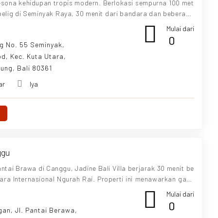
sona kehidupan tropis modern. Berlokasi sempurna 100 met
ubelig di Seminyak Raya, 30 menit dari bandara dan beberapa
restoran, dan kehidupan malam yang membuat Seminyak begit
Mulai dari
Joss yang elegan mencakup semua kenyamanan dan kemewahan
0
ig No. 55 Seminyak,
modern sambil mempertahankan suasana eksotis. dan pesona
d, Kec. Kuta Utara,
ung, Bali 80361
ar
Iya
ggu
antai Brawa di Canggu, Jadine Bali Villa berjarak 30 menit be
ara Internasional Ngurah Rai. Properti ini menawarkan gaya
h.
Mulai dari
0
gan, Jl. Pantai Berawa,