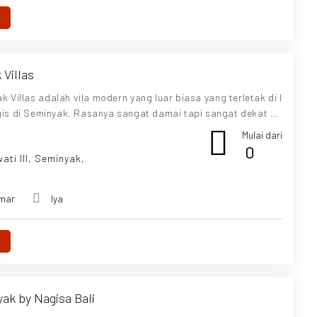
Villas
 Villas adalah vila modern yang luar biasa yang terletak di l
egis di Seminyak. Rasanya sangat damai tapi sangat dekat de
ak dan Canggu. Terletak beberapa menit dari Pantai Sunset
Mulai dari
anyak butik fashion kelas atas, galeri seni, dan tempat mak
0
ati III, Seminyak,
sa tinggal Anda bersama kami pasti akan menjadi pengalama
n dan tak terlupakan.
mar
Iya
yak by Nagisa Bali