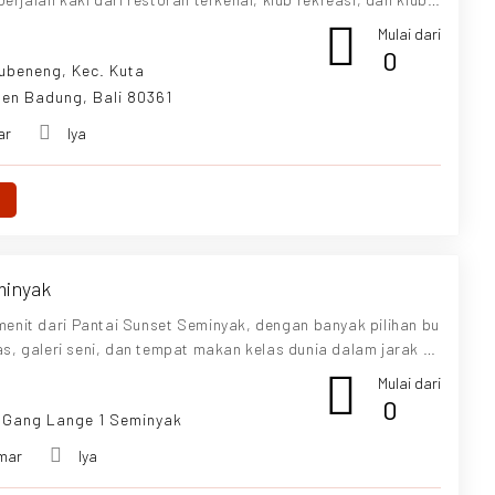
Mulai dari
0
ubeneng, Kec. Kuta
en Badung, Bali 80361
ar
Iya
minyak
menit dari Pantai Sunset Seminyak, dengan banyak pilihan bu
tas, galeri seni, dan tempat makan kelas dunia dalam jarak be
nya 20 menit berkendara ke Bandara Internasional. Ini pasti a
Mulai dari
sa tinggal Anda bersama kami menyenangkan dan tak terlup
0
a Gang Lange 1 Seminyak
a Seminyak adalah kompleks dua vila kembar yang terpisah de
 tidur, fasilitas dengan kolam renang tropis pribadi yang men
mar
Iya
ngan kolam renang dan taman.