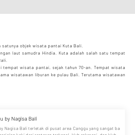
h satunya objek wisata pantai Kuta Bali.
angan laut samudra Hindia. Kuta adalah salah satu tempat
ali.
ai tempat wisata pantai, sejak tahun 70-an. Tempat wisata
utama wisatawan liburan ke pulau Bali. Terutama wisatawan
gu by Nagisa Bali
by Nagisa Bali terletak di pusat area Canggu yang sangat ba
erjalan kaki dari restoran terkenal, klub rekreasi, dan klub p