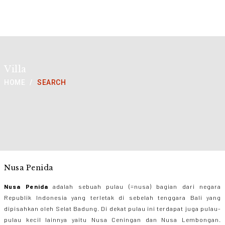
travel & trip
Villa
HOME
SEARCH
Nusa Penida
Nusa Penida
adalah sebuah pulau (=nusa) bagian dari negara
Republik Indonesia yang terletak di sebelah tenggara Bali yang
dipisahkan oleh Selat Badung. Di dekat pulau ini terdapat juga pulau-
pulau kecil lainnya yaitu Nusa Ceningan dan Nusa Lembongan.