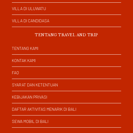
VILLA DI ULUWATU
VILLA DI CANDIDASA
TENTANG TRAVEL AND TRIP
TENTANG KAMI
KONTAK KAMI
FAQ
SYARAT DAN KETENTUAN
KEBIJAKAN PRIVASI
DAFTAR AKTIVITAS MENARIK DI BALI
SEWA MOBIL DI BALI