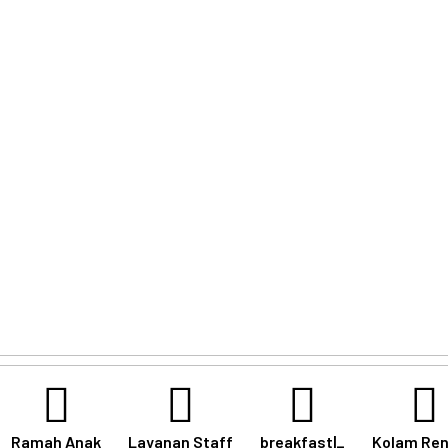
Ramah Anak
Layanan Staff
breakfast|_
Kolam Re