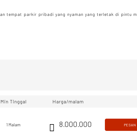
n tempat parkir pribadi yang nyaman yang terletak di pintu 
Min Tinggal
Harga/malam
8.000.000
1 Malam
PESAN
SEKARA