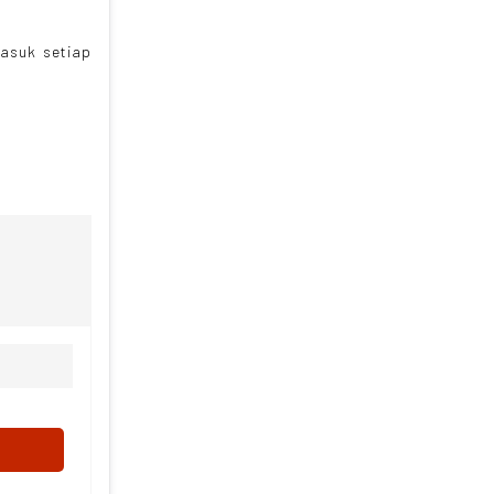
masuk setiap
NG