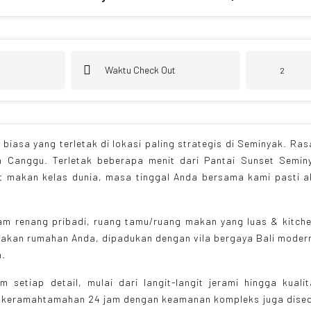
 biasa yang terletak di lokasi paling strategis di Seminyak. Ra
 Canggu. Terletak beberapa menit dari Pantai Sunset Semin
pat makan kelas dunia, masa tinggal Anda bersama kami pasti 
olam renang pribadi, ruang tamu/ruang makan yang luas & kitch
sakan rumahan Anda, dipadukan dengan vila bergaya Bali moder
h.
 setiap detail, mulai dari langit-langit jerami hingga kuali
n keramahtamahan 24 jam dengan keamanan kompleks juga dised