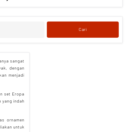
Cari
sanya sangat
yak, dengan
akan menjadi
en set Eropa
n yang indah
tas ornamen
iakan untuk