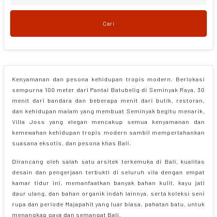
29
30
31
1
2
3
4
12
13
14
15
16
17
18
5
6
7
8
9
10
11
Cari
19
20
21
22
23
24
25
12
13
14
15
16
17
18
26
27
28
29
30
1
2
19
20
21
22
23
24
25
3
4
5
6
7
8
9
26
27
28
29
30
1
2
Clear
Close
3
4
5
6
7
8
9
Kenyamanan dan pesona kehidupan tropis modern. Berlokasi
sempurna 100 meter dari Pantai Batubelig di Seminyak Raya, 30
Clear
Close
menit dari bandara dan beberapa menit dari butik, restoran,
dan kehidupan malam yang membuat Seminyak begitu menarik,
Villa Joss yang elegan mencakup semua kenyamanan dan
kemewahan kehidupan tropis modern sambil mempertahankan
suasana eksotis. dan pesona khas Bali.
Dirancang oleh salah satu arsitek terkemuka di Bali, kualitas
desain dan pengerjaan terbukti di seluruh vila dengan empat
kamar tidur ini, memanfaatkan banyak bahan kulit, kayu jati
daur ulang, dan bahan organik indah lainnya, serta koleksi seni
rupa dan periode Majapahit yang luar biasa. pahatan batu, untuk
menangkap gaya dan semangat Bali.