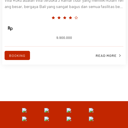
Villa Roku adalah villa terbuka 3 kamar tidur yang memiliki kolam ren
ang besar, bergaya Bali yang sangat bagus dan semua fasilitas berg
aya modern. Anda akan terpesona oleh dekorasi yang sangat indah d
an suasana tropisnya yang akan memberi Anda gerbang damai dari
Seminyak yang sibuk......
9.900.000
BOOKING
READ MORE