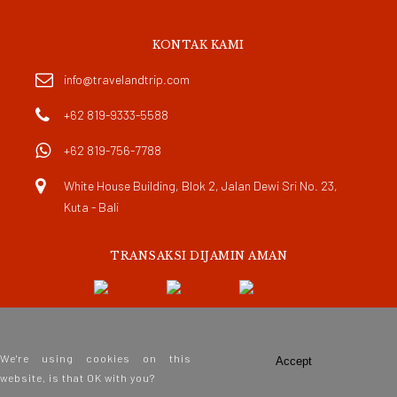
KONTAK KAMI
info@travelandtrip.com
+62 819-9333-5588
+62 819-756-7788
White House Building, Blok 2, Jalan Dewi Sri No. 23,
Kuta - Bali
TRANSAKSI DIJAMIN AMAN
We're using cookies on this
Accept
website, is that OK with you?
copyright © 2026 Travel and Trip. All rights reserved.