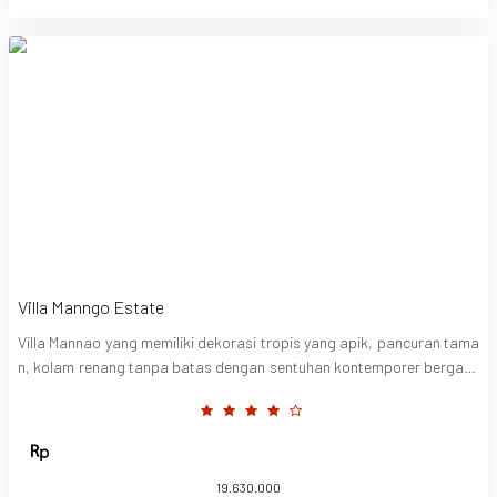
Villa Manngo Estate
Villa Mannao yang memiliki dekorasi tropis yang apik, pancuran tama
n, kolam renang tanpa batas dengan sentuhan kontemporer bergaya
Bali. Terletak di jalur yang sunyi dengan pemandangan sawah bergoy
ang Kerobokan, namun hanya 10 menit dengan mobil ke pantai dan at
raksi Seminyak dan Canggu. Kemudian, ada staf menawan yang seca
ra intuitif mengantisipasi setiap kebutuhan Anda dan akan dengan sa
bar menunggu keputusan Anda apakah akan menyesuaikan diri deng
19.630.000