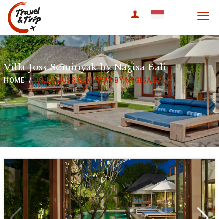
travel & trip
Villa Joss Seminyak by Nagisa Bali
HOME
VILLA JOSS SEMINYAK BY NAGISA BALI