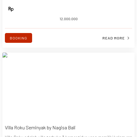
onesia, arsitektur yang unik, dilengkapi dengan cerita dan perjalanan
ajaib bagi setiap pecinta budaya. Meskipun tidak banyak vila di Bali y
ang sering membuka pintunya bagi pecinta hewan peliharaan dan he
12.000.000
wan, Villa Kaja adalah tempat perlindungan bagi mereka untuk berma
in-main di rumput.
BOOKING
READ MORE
Villa Roku Seminyak by Nagisa Bali