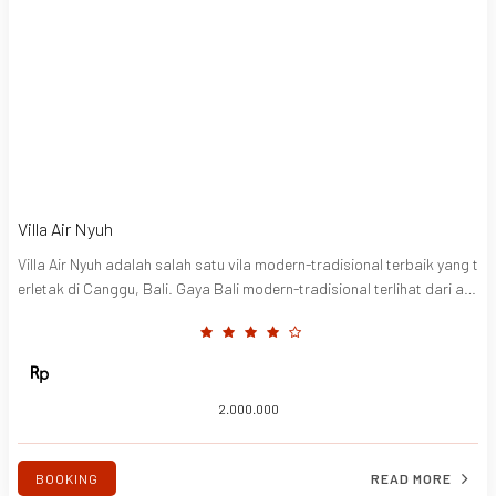
Villa Air Nyuh
Villa Air Nyuh adalah salah satu vila modern-tradisional terbaik yang t
erletak di Canggu, Bali. Gaya Bali modern-tradisional terlihat dari ata
p dan dinding yang terbuat dari alang-alang. Rasakan kemudahanny
a dan buat diri Anda seperti di rumah sendiri. Villa 2 lantai ini menawa
rkan privasi lengkap dengan 4 kamar tidur dan masih dekat dengan s
egala sesuatu di sekitarnya. Villa Air Nyuh memberi Anda pengalaman
terbaik yang pernah Anda miliki di Bali. Karena, kami hanya melayani
2.000.000
Anda yang terbaik. 6 menit ke Café del Mar Bali, 6 menit ke Pantai Kay
u Putih, 10 hingga 15 menit ke beberapa klub pantai terkenal di Bali.
BOOKING
READ MORE