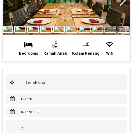
Bedrooms
Ramah Anak
Kolam Renang
Wifi
APRIL
2026
29
30
31
1
2
3
4
APRIL
2026
5
6
7
8
9
10
11